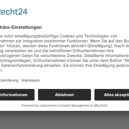
uergesetz:
Universal­schlichtungs­stelle
rfahren vor einer Verbraucherschlichtungsstelle teilzunehmen.