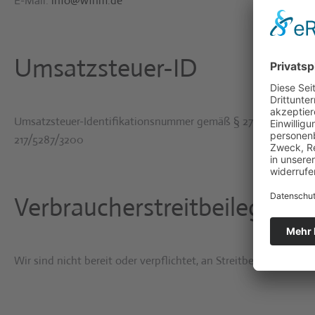
E-Mail:
info@wfnm.de
Umsatzsteuer-ID
Umsatzsteuer-Identifikationsnummer gemäß § 27 a Umsatzste
217/5287/3200
Verbraucher­streit­beilegung/
Wir sind nicht bereit oder verpflichtet, an Streitbeilegungsve