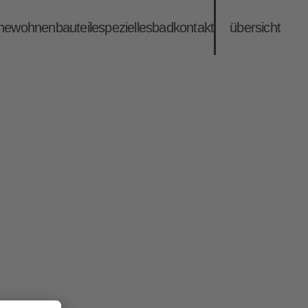
he
wohnen
bauteile
spezielles
bad
kontakt
übersicht